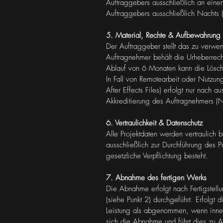
Auftraggebers ausschließlich an ei
Auftraggebers ausschließlich Nachts
5. Material, Rechte & Aufbewahrung
Der Auftraggeber stellt das zu verwe
Auftragnehmer behält die Urheberrec
Ablauf von 6 Monaten kann die Lösch
In Fall von Remotearbeit oder Nutzun
After Effects Files) erfolgt nur nach
Akkreditierung des Auftragnehmers (N
6. Vertraulichkeit & Datenschutz
Alle Projektdaten werden vertraulic
ausschließlich zur Durchführung des Pr
gesetzliche Verpflichtung besteht.
7. Abnahme des fertigen Werks
Die Abnahme erfolgt nach Fertigstel
(siehe Punkt 2) durchgeführt. Erfolgt
Leistung als abgenommen, wenn innerh
sich die Abnahme und führt dies zu Au