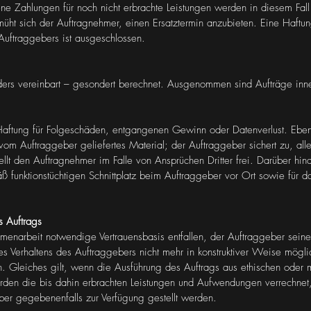
tene Zahlungen für noch nicht erbrachte Leistungen werden in diesem Fall
emüht sich der Auftragnehmer, einen Ersatztermin anzubieten. Eine Haft
Auftraggebers ist ausgeschlossen.
anders vereinbart – gesondert berechnet. Ausgenommen sind Aufträge 
aftung für Folgeschäden, entgangenen Gewinn oder Datenverlust. Ebe
vom Auftraggeber geliefertes Material; der Auftraggeber sichert zu, all
stellt den Auftragnehmer im Falle von Ansprüchen Dritter frei. Darüber h
ß funktionstüchtigen Schnittplatz beim Auftraggeber vor Ort sowie für 
 Auftrags
mmenarbeit notwendige Vertrauensbasis entfallen, der Auftraggeber seine 
 Verhaltens des Auftraggebers nicht mehr in konstruktiver Weise möglic
n. Gleiches gilt, wenn die Ausführung des Auftrags aus ethischen oder
werden die bis dahin erbrachten Leistungen und Aufwendungen verrechnet,
er gegebenenfalls zur Verfügung gestellt werden.