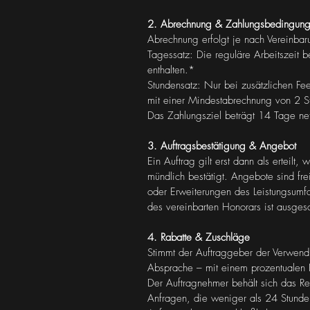
2. Abrechnung & Zahlungsbedingun
Abrechnung erfolgt je nach Vereinba
Tagessatz: Die reguläre Arbeitszeit 
enthalten.*
Stundensatz: Nur bei zusätzlichen Fe
mit einer Mindestabrechnung von 2 S
Das Zahlungsziel beträgt 14 Tage ne
3. Auftragsbestätigung & Angebot
Ein Auftrag gilt erst dann als erteil
mündlich bestätigt. Angebote sind f
oder Erweiterungen des Leistungsumf
des vereinbarten Honorars ist ausges
4. Rabatte & Zuschläge
Stimmt der Auftraggeber der Verwendu
Absprache – mit einem prozentualen P
Der Auftragnehmer behält sich das Re
Anfragen, die weniger als 24 Stund