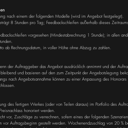
gen
rung nach einem der folgenden Modelle (wird im Angebot festgelegt).
beträgt 8 Stunden pro Tag; Feedbackschleifen außerhalb dieses Zeitraum
edbackschleifen vorgesehen (Mindestabrechnung 1 Stunde); in allen ande
tunden.
tto ab Rechnungsdatum, in voller Höhe ohne Abzug zu zahlen.
t, wenn der Auftraggeber das Angebot ausdrücklich annimmt und der Auftra
reibleibend und basieren auf den zum Zeitpunkt der Angebotslegung be
angs nach Angebotsannahme können zu einer Anpassung des Honorars f
chlossen.
ng des fertigen Werkes (oder von Teilen daraus) im Portfolio des Auft
reisnachlass honoriert werden.
cht vor, Zuschläge zu verrechnen, sofern eines der folgenden Szenarien 
en vor Auftragsbeginn gestellt werden. Wochenendzuschlag von 20 % b