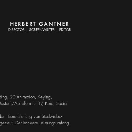
HERBERT GANTNER
DIRECTOR | SCREENWRITER | EDITOR
ading, 2D-Animation, Keying,
tern/Abliefern für TV, Kino, Social
en. Bereitstellung von Stockvideo-
gestellt. Der konkrete Leistungsumfang