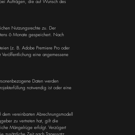
bei Aufträgen, die auf Wunsch des
lichen Nutzungsrechte zu. Der
estens 6 Monate gespeichert. Nach
teien (z. B. Adobe Premiere Pro oder
der Veröffentlichung eine angemessene
 Personenbezogene Daten werden
rojekterfüllung notwendig ist oder eine
äß dem vereinbarten Abrechnungsmodell
eber zu vertreten hat, gilt die
liche Mängelrüge erfolgt. Verzögert
ie zusätzliche Zeit nach Tagessatz