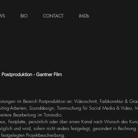
WS
BIO
CONTACT
IMDb
Postproduktion - Gantner Film
istungen im Bereich Postproduktion an: Videoschnitt, Farbkorrektur & Gr
ting-Arbeiten, Sounddesign, Tonmischung für Social Media & Video, Mas
eitere Bearbeitung im Tonstudio.
box, Festplatte, persönlich oder über einen Kanal nach Wunsch des Kund
möglich und wird, sofern nicht anders festgelegt, gesondert in Rechnung 
 festgelegten Projektbeschreibung.