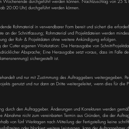
nem Wochenende durchgeführt werden können. Nachtzuschlag von 25 % 
 (ab 20:00 Uhr) durchgeführt werden können.
ndende Rohmaterial in verwendbarer Form bereit und sichert die erforder
hte an der Schnittfassung; Rohmaterial und Projektdateien werden mind
ung der Roh- & Projektdaten ohne weitere Ankündigung erfolgen.
g der Cutter eigenen Workstation: Die Herausgabe von Schnitt-Projektda
 ausdrücklicher Absprache; Eine Herausgabe setzt voraus, dass im Falle 
amensnennung) sichergestellt ist.
h behandelt und nur mit Zustimmung des Auftraggebers weitergegeben.
ojekts genutzt und nur dann an Dritte weitergeleitet, wenn dies für die P
lung durch den Auftraggeber. Änderungen und Korrekturen werden gem
 die Abnahme nicht zum vereinbarten Termin aus Gründen, die der Auftragg
alb von fünf Werktagen nach Mitteilung der Fertigstellung keine schrift
sfallzeiten oder blockiert weitere Leistungen, kann der Auftragnehmer d