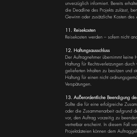
unverzüglich informiert. Bereits erhal
die Deadline des Projekts zulässt, b
Gewinn oder zusätzliche Kosten des 
11. Reisekosten
Reisekosten werden – sofern nicht 
12. Haftungsausschluss
Der Auftragnehmer übernimmt keine H
Haftung für Rechtsverletzungen durch 
gelieferten Inhalten zu besitzen und 
Haftung für einen nicht ordnungsgemä
Verspätungen.
13. Außerordentliche Beendigung des
Sollte die für eine erfolgreiche Zusa
oder die Zusammenarbeit aufgrund des
vor, den Auftrag vorzeitig zu beende
vertretbar erscheint. In diesem Fall 
Projektdateien können dem Auftraggeb