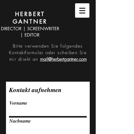
HERBERT
GANTNER
DIRECTOR | SCREENWRITER
| EDITOR
Bitte verwenden Sie folgendes
Kontaktformular oder scheiben Sie
mir direkt an
mail@herbertgantner.com
Kontakt aufnehmen
Vorname
Nachname