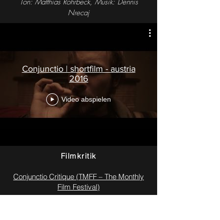
Ton: Matthias Rohrbeck,
Musik: Dennis
Nrecaj
Conjunctio | shortfilm - austria
2016
Video abspielen
Filmkritik
Conjunctio Critique (TMFF – The Monthly
Film Festival)
Auszeichnungen &
Festivalteilnahmen