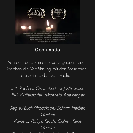
Conjunctio
Von der Leere seines Lebens gequält, sucht
Stephan die Versöhnung mit den Menschen,
die sein Leiden verursachen.
mit: Raphael Cisa
r, Andrzej Jaslikowski,
Erik Willerstorfer, Michaela Adelberger
Regie/Buch/Produktion/Schnitt: Herbert
Gantner
Kamera: Philipp Rusch,
Gaffer: René
Gauster